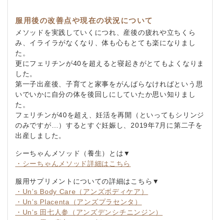
服用後の改善点や現在の状況について
メソッドを実践していくにつれ、産後の疲れや立ちくら
み、イライラがなくなり、体も心もとても楽になりまし
た。
更にフェリチンが40を超えると寝起きがとてもよくなりま
した。
第一子出産後、子育てと家事をがんばらなければという思
いでいかに自分の体を後回しにしていたか思い知りまし
た。
フェリチンが40を超え、妊活を再開（といってもシリンジ
のみですが…）するとすぐ妊娠し、2019年7月に第二子を
出産しました。
シーちゃんメソッド（養生）とは▼
・シーちゃんメソッド詳細はこちら
服用サプリメントについての詳細はこちら▼
・Un’s Body Care（アンズボディケア）
・Un’s Placenta（アンズプラセンタ）
・Un’s 田七人参（アンズデンシチニンジン）