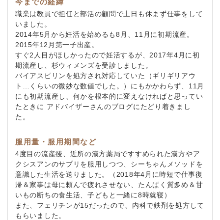
今までの経緯
職業は教員で担任と部活の顧問で土日も休まず仕事をして
いました。
2014年5月から妊活を始めるも8月、11月に初期流産。
2015年12月第一子出産。
すぐ2人目がほしかったので妊活するが、2017年4月に初
期流産し、杉ウィメンズを受診しました。
バイアスピリンを処方され対応していた（ギリギリアウ
ト…くらいの微妙な数値でした。）にもかかわらず、11月
にも初期流産し、何かを根本的に変えなければと思ってい
たときに アドバイザーさんのブログにたどり着きまし
た。
服用量・服用期間など
4度目の流産後、近所の漢方薬局ですすめられた漢方やア
クシスアンのサプリを服用しつつ、シーちゃんメソッドを
意識した生活を送りました。（2018年4月に時短で仕事復
帰＆家事は母に頼んで疲れさせない、たんぱく質多め＆甘
いもの断ちの食生活、子どもと一緒に8時就寝）
また、フェリチンが15だったので、内科で鉄剤を処方して
もらいました。