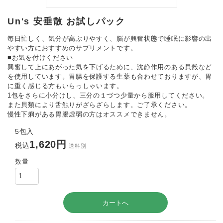
Un's 安垂散 お試しパック
毎日忙しく、気分が高ぶりやすく、脳が興奮状態で睡眠に影響の出
やすい方におすすめのサプリメントです。
■お気を付けください
興奮して上にあがった気を下げるために、沈静作用のある貝殻など
を使用しています。胃腸を保護する生薬も合わせておりますが、胃
に重く感じる方もいらっしゃいます。
1包をさらに小分けし、三分の１づつ少量から服用してください。
また貝類により舌触りがざらざらします。ご了承ください。
慢性下痢がある胃腸虚弱の方はオススメできません。
5包入
1,620円
税込
送料別
数量