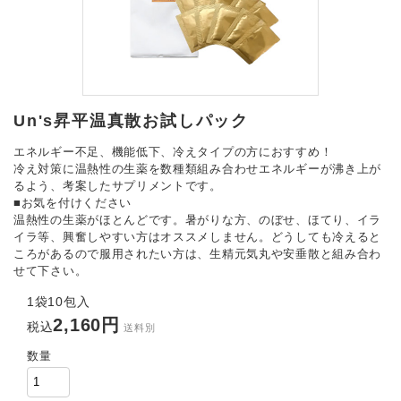
Un's昇平温真散お試しパック
エネルギー不足、機能低下、冷えタイプの方におすすめ！
冷え対策に温熱性の生薬を数種類組み合わせエネルギーが沸き上が
るよう、考案したサプリメントです。
■お気を付けください
温熱性の生薬がほとんどです。暑がりな方、のぼせ、ほてり、イラ
イラ等、興奮しやすい方はオススメしません。どうしても冷えると
ころがあるので服用されたい方は、生精元気丸や安垂散と組み合わ
せて下さい。
1袋10包入
2,160円
税込
送料別
数量