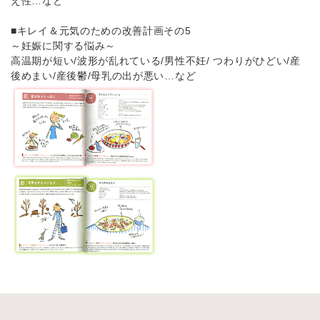
え性…など
■キレイ＆元気のための改善計画その5
～妊娠に関する悩み～
高温期が短い/波形が乱れている/男性不妊/ つわりがひどい/産
後めまい/産後鬱/母乳の出が悪い…など