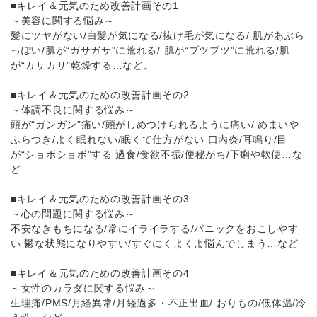
■キレイ＆元気のため改善計画その1
～美容に関する悩み～
髪にツヤがない/白髪が気になる/抜け毛が気になる/ 肌があぶら
っぽい/肌が“ガサガサ"に荒れる/ 肌が“ブツブツ"に荒れる/肌
が“カサカサ"乾燥する…など。
■キレイ＆元気のための改善計画その2
～体調不良に関する悩み～
頭が“ガンガン"痛い/頭がしめつけられるように痛い/ めまいや
ふらつき/よく眠れない/眠くて仕方がない 口内炎/耳鳴り/目
が“ショボショボ"する 過食/食欲不振/便秘がち/下痢や軟便…な
ど
■キレイ＆元気のための改善計画その3
～心の問題に関する悩み～
不安なきもちになる/常にイライラする/パニックをおこしやす
い 鬱な状態になりやすい/すぐにくよくよ悩んでしまう…など
■キレイ＆元気のための改善計画その4
～女性のカラダに関する悩み～
生理痛/PMS/月経異常/月経過多・不正出血/ おりもの/低体温/冷