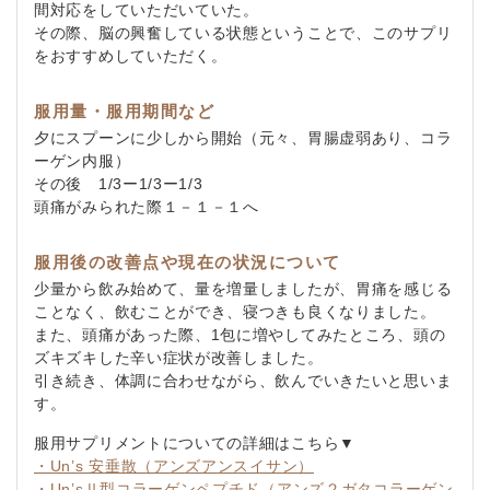
間対応をしていただいていた。
その際、脳の興奮している状態ということで、このサプリ
をおすすめしていただく。
服用量・服用期間など
夕にスプーンに少しから開始（元々、胃腸虚弱あり、コラ
ーゲン内服）
その後 1/3ー1/3ー1/3
頭痛がみられた際１－１－１へ
服用後の改善点や現在の状況について
少量から飲み始めて、量を増量しましたが、胃痛を感じる
ことなく、飲むことができ、寝つきも良くなりました。
また、頭痛があった際、1包に増やしてみたところ、頭の
ズキズキした辛い症状が改善しました。
引き続き、体調に合わせながら、飲んでいきたいと思いま
す。
服用サプリメントについての詳細はこちら▼
・Un’s 安垂散（アンズアンスイサン）
・Un’sⅡ型コラーゲンペプチド（アンズ２ガタコラーゲン