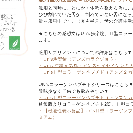
服用と同時に、とにかく体調を整える為に、
ひび割れていた舌が、割れていない舌になっ
量を服用中です。（夏も半月、母の介護生活
★こちらの感想文はUn’s歩楽錠、Ⅱ型コラ
ます。
服用サプリメントについての詳細はこちら▼
・Un’s歩楽錠（アンズホラクジョウ）
・Un’s 生精元気丸（アンズセイセイゲンキ
・Un’sⅡ型コラーゲンペプチド（アンズ２
UN’sコラーゲンペプチドシリーズはこちら
酸味少なく子供でも飲みやすい▼
・Un’sⅡ型コラーゲンペプチド（アンズ２
通常版よりコラーゲンペプチド2倍、Ⅱ型コ
・【機能性表示食品】Un’sⅡ型コラーゲン
ミアム）