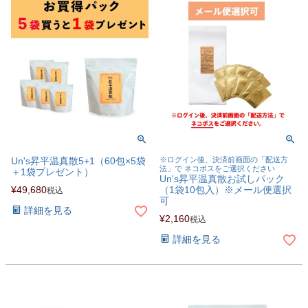
Un's昇平温真散5+1（60包×5袋
※ログイン後、決済前画面の「配送方
法」で ネコポスをご選択ください
＋1袋プレゼント）
Un's昇平温真散お試しパック
¥
49,680
（1袋10包入）※メール便選択
税込
可
詳細を見る
¥
2,160
税込
詳細を見る