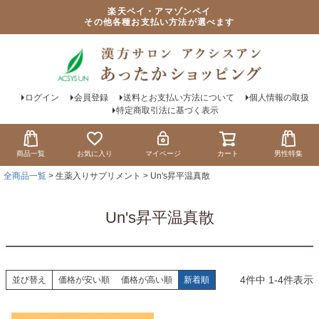
楽天ペイ・アマゾンペイ
その他各種お支払い方法が選べます
ログイン
会員登録
送料とお支払い方法について
個人情報の取扱
特定商取引法に基づく表示
商品一覧
お気に入り
マイページ
カート
男性特集
全商品一覧
生薬入りサプリメント
Un's昇平温真散
Un's昇平温真散
4
件中
1
-
4
件表示
並び替え
価格が安い順
価格が高い順
新着順